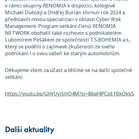
v rámci skupiny RENOMIA k dispozici, kolegové
Michael Dubský a Ondřej Burián shrnuli rok 2024 a
představili novou specializaci v oblasti Cyber Risk
Management. Program setkání členů RENOMIA
NETWORK obohatil také rozhovor s podnikatelem
Lubomírem Pešákem ze společnosti T.S.BOHEMIA a.s.,
který se podělil o zajímavé zkušenosti ze svého
podnikání i o svou vášeň ke starým automobilům.
Děkujeme všem za účast a těšíme se na další společné
setkání.
https://youtu.be/GhVUyiSHO4M?si=86qf4PCoE1BkQkk5
Další aktuality