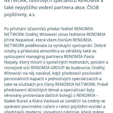
NETWORK, oborových specialistů RENOMIA a
také nejvyššího vedení partnera akce, ČSOB
pojišťovny, a.s.
Po přivítání účastníků předal ředitel RENOMIA
NETWORK Ondřej Witowski slovo ředitelce RENOMIA
Jiřině Nepalové, která všem členům RENOMIA
NETWORK poděkovala za vynikající spolupráci. Dobré
vztahy a přátelská atmosféra se odrážely také ve
vystoupení managing partnera RENOMIA Pavla
Nepaly, který mluvil o společných hodnotách, poslání a
rozvojové vizi RENOMIA GROUP do budoucna. Ondřej
Witowski na něj navázal, když představil posilování
personálních kapacit v jednotlivých specializacích a
také ve službách pro členy RENOMIA NETWORK. Právě
představení důležitých témat a specializací byly
věnovány prezentace dalších kolegů z RENOMIA –
Radek Bureš a Klára Vacková se zaměřili na změny ve
sjednání povinného ručení v rámci pojištění vozidel a
představili moderní, inovativní nástroje, které máme