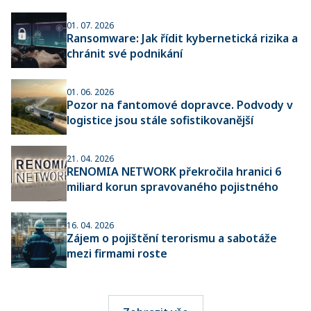
01. 07. 2026
Ransomware: Jak řídit kybernetická rizika a
chránit své podnikání
01. 06. 2026
Pozor na fantomové dopravce. Podvody v
logistice jsou stále sofistikovanější
21. 04. 2026
RENOMIA NETWORK překročila hranici 6
miliard korun spravovaného pojistného
16. 04. 2026
Zájem o pojištění terorismu a sabotáže
mezi firmami roste