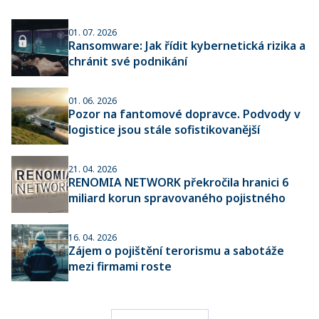
01. 07. 2026
Ransomware: Jak řídit kybernetická rizika a
chránit své podnikání
01. 06. 2026
Pozor na fantomové dopravce. Podvody v
logistice jsou stále sofistikovanější
21. 04. 2026
RENOMIA NETWORK překročila hranici 6
miliard korun spravovaného pojistného
16. 04. 2026
Zájem o pojištění terorismu a sabotáže
mezi firmami roste