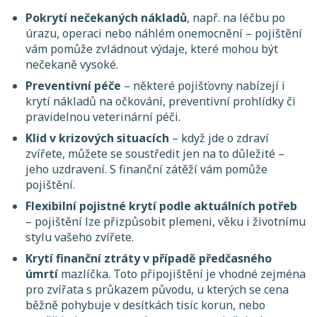
Pokrytí nečekaných nákladů
, např. na léčbu po
úrazu, operaci nebo náhlém onemocnění – pojištění
vám pomůže zvládnout výdaje, které mohou být
nečekaně vysoké.
Preventivní péče
– některé pojišťovny nabízejí i
krytí nákladů na očkování, preventivní prohlídky či
pravidelnou veterinární péči.
Klid v krizových situacích
– když jde o zdraví
zvířete, můžete se soustředit jen na to důležité –
jeho uzdravení. S finanční zátěží vám pomůže
pojištění.
Flexibilní pojistné krytí podle aktuálních potřeb
– pojištění lze přizpůsobit plemeni, věku i životnímu
stylu vašeho zvířete.
Krytí finanční ztráty v případě předčasného
úmrtí
mazlíčka. Toto připojištění je vhodné zejména
pro zvířata s průkazem původu, u kterých se cena
běžně pohybuje v desítkách tisíc korun, nebo